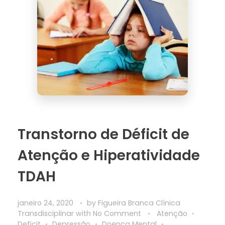
Transtorno de Déficit de
Atenção e Hiperatividade
TDAH
janeiro 24, 2020
by
Figueira Branca Clínica
Transdisciplinar
with
No Comment
Atenção
Deficit
Depressão
Doença Mental