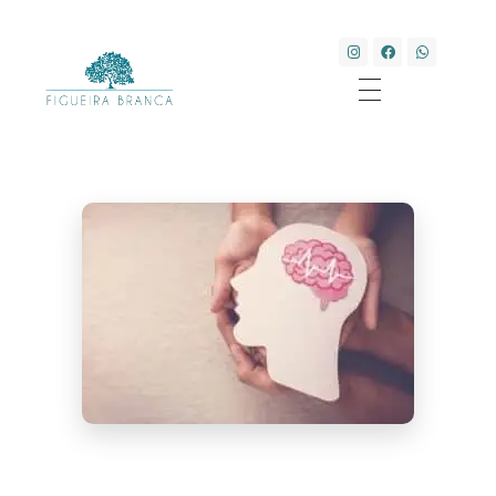
Clínica Transdisciplinar Figueira Branca
Saúde e Bem-estar