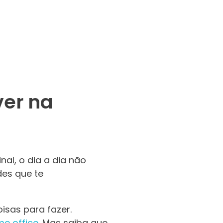
ver na
nal, o dia a dia não
des que te
isas para fazer.
e office
. Mas saiba que