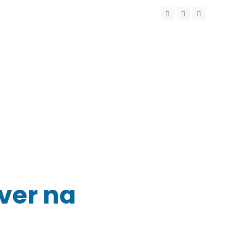
Convênios
Contatos
(11) 94743-7132
ver na