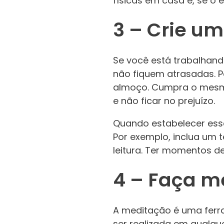
físicas em casa e, se o
3 – Crie um
Se você está trabalhan
não fiquem atrasadas. P
almoço. Cumpra o mesmo 
e não ficar no prejuízo.
Quando estabelecer esse
Por exemplo, inclua um t
leitura. Ter momentos de
4 – Faça m
A meditação é uma ferra
ser realizada em qualqu