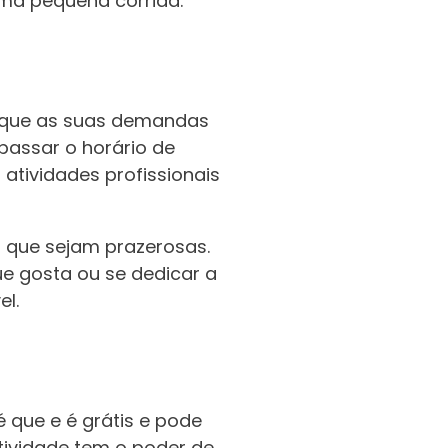
uma pequena corrida.
a que as suas demandas
passar o horário de
atividades profissionais
 que sejam prazerosas.
ue gosta ou se dedicar a
el.
 que e é grátis e pode
tividade tem o poder de