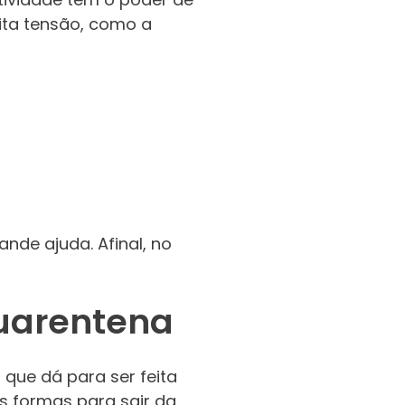
ita tensão, como a
nde ajuda. Afinal, no
quarentena
 que dá para ser feita
s formas para sair da