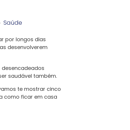
Saúde
r por longos dias
soas desenvolverem
er desencadeados
 ser saudável também.
 vamos te mostrar cinco
ba como ficar em casa