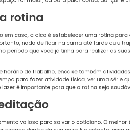
 espaço for maior, dá para pular corda, dançar e 
a rotina
do em casa, a dica é estabelecer uma rotina par
ortanto, nada de ficar na cama até tarde ou ultra
período que você já tinha para realizar as suas 
 horário de trabalho, encaixe também atividades
empo para fazer atividade física, ver uma série q
 lazer é importante para que a rotina seja saudáv
editação
menta valiosa para salvar o cotidiano. O melhor é
er espaço dentro da sua casa. No entanto, essa a