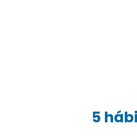
Home
Clínic
Clínica Transdisciplinar Figueira Branca
Saúde e Bem-estar
5 háb