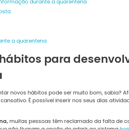
informação durante a quarentena
osta
rante a quarentena
hábitos para desenvol
a
ntar novos hábitos pode ser muito bom, sabia? Afi
cansativo. É possível inserir nos seus dias ativida
na,
muitas pessoas têm reclamado da falta de co
que não tiveram a opção de aderir ao sistema
hom