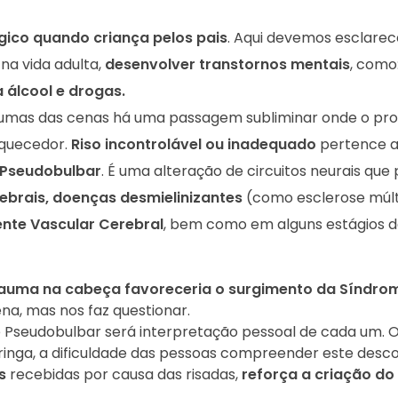
ógico quando criança pelos pais
. Aqui devemos esclare
 na vida adulta,
desenvolver transtornos mentais
, como
 álcool e drogas.
m umas das cenas há uma passagem subliminar onde o pro
quecedor.
Riso incontrolável ou inadequado
pertence 
 Pseudobulbar
. É uma alteração de circuitos neurais que
rebrais, doenças desmielinizantes
(como esclerose múlt
ente Vascular Cerebral
, bem como em alguns estágios 
rauma na cabeça favoreceria o surgimento da Síndro
na, mas nos faz questionar.
e Pseudobulbar será interpretação pessoal de cada um. 
oringa, a dificuldade das pessoas compreender este desco
s
recebidas por causa das risadas,
reforça a criação do