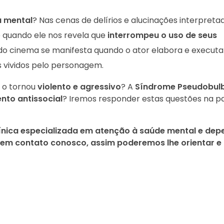
 mental
? Nas cenas de delírios e alucinações interpreta
 quando ele nos revela que
interrompeu o uso de seus
 do cinema se manifesta quando o ator elabora e executa
s vividos pelo personagem.
 o tornou
violento e agressivo
? A
Síndrome Pseudobul
to antissocial
? Iremos responder estas questões na pa
ínica especializada em atenção à saúde mental e dep
e em contato conosco, assim poderemos lhe orientar e