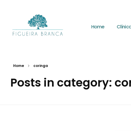
Home
Clínic
Clínica Transdisciplinar Figueira Branca
Saúde e Bem-estar
Home
coringa
Posts in category: co