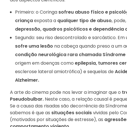
Primeiro: o Coringa
sofreu abuso físico e psicol
criança
exposta a
qualquer tipo de abuso
, pode,
depressão, quadros psicóticos e dependência a
Segundo: seu riso descontrolado e sarcástico. E
sofre uma lesão
na cabeça quando preso a um a
condição neurológica rara chamada Síndrome
origem em doenças como
epilepsia, tumores ce
esclerose lateral amiotrófica) e sequelas de
Acid
Alzheimer.
A arte do cinema pode nos levar a imaginar que o
t
Pseudobulbar.
Neste caso, a relação causal é peque
Se a causa das risadas são decorrência da Síndrom
sabemos é que as
situações sociais
vividas pelo C
(motivados por situações de estresse), as
agressõe
comportamento violento
.