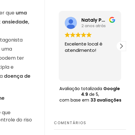
cer que
uma
Nataly Polycarpo
:
ansiedade,
2 anos atrás
tagonista
Excelente local é
M
a uma
atendimento!
m
 podem ter
ipla e
da
doença de
Avaliação totalizada
Google
4.9
de 5,
me
com base em
33 avaliações
O que
ntrole do riso
COMENTÁRIOS