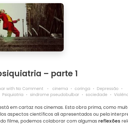
siquiatria – parte 1
inar
with
No Comment
cinema
coringa
Depressão
Psiquiatria
sindrome pseudobulbar
sociedade
Violên
 está em cartaz nos cinemas. Esta obra prima, como muit
os aspectos científicos ali apresentados ou pela interp
m do filme, podemos colaborar com algumas
reflexões
rel