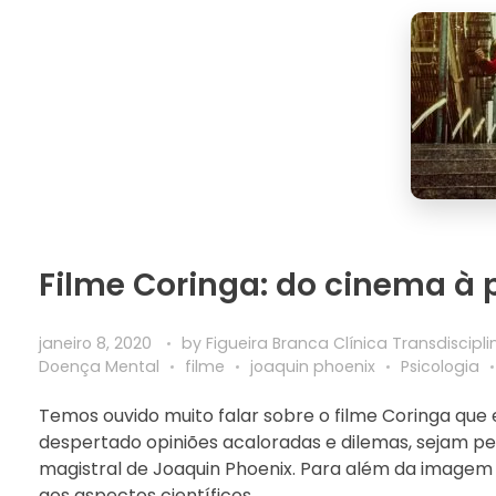
Filme Coringa: do cinema à p
janeiro 8, 2020
by
Figueira Branca Clínica Transdiscipl
Doença Mental
filme
joaquin phoenix
Psicologia
Temos ouvido muito falar sobre o filme Coringa que
despertado opiniões acaloradas e dilemas, sejam pel
magistral de Joaquin Phoenix. Para além da image
aos aspectos científicos.