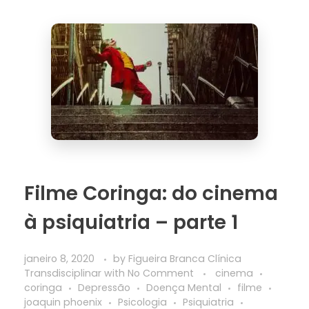
Filme Coringa: do cinema
à psiquiatria – parte 1
janeiro 8, 2020
by
Figueira Branca Clínica
Transdisciplinar
with
No Comment
cinema
coringa
Depressão
Doença Mental
filme
joaquin phoenix
Psicologia
Psiquiatria