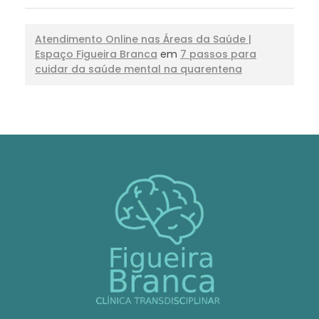
Atendimento Online nas Áreas da Saúde |
Espaço Figueira Branca
em
7 passos para
cuidar da saúde mental na quarentena