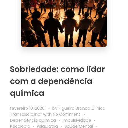
Sobriedade: como lidar
com a dependência
química
fevereiro 10, 2020
by
Figueira Branca Clínica
Transdisciplinar
with
No Comment
Dependência química
Impulsividade
Psicologia
Psiquiatria
Saúde Mental