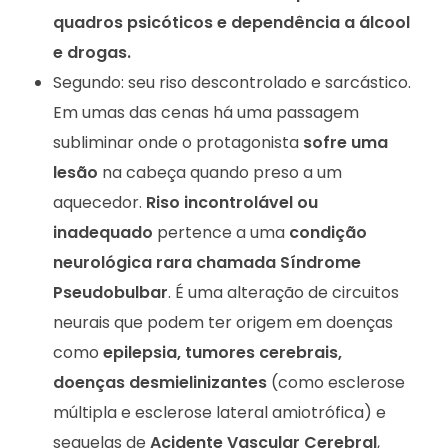
quadros psicóticos e dependência a álcool
e drogas.
Segundo: seu riso descontrolado e sarcástico.
Em umas das cenas há uma passagem
subliminar onde o protagonista
sofre uma
lesão
na cabeça quando preso a um
aquecedor.
Riso incontrolável ou
inadequado
pertence a uma
condição
neurológica rara chamada Síndrome
Pseudobulbar
. É uma alteração de circuitos
neurais que podem ter origem em doenças
como
epilepsia, tumores cerebrais,
doenças desmielinizantes
(como esclerose
múltipla e esclerose lateral amiotrófica) e
sequelas de
Acidente Vascular Cerebral
,