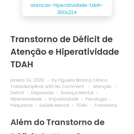
Transtorno de Déficit de
Atenção e Hiperatividade
TDAH
janeiro 24, 2020
by
Figueira Branca Clínica
Transdisciplinar
with
No Comment
Atenção
Deficit
Depressão
Doença Mental
Hiperatividade
Impulsividade
Psicologia
Psiquiatria
Saúde Mental
TDAH
Transtorno
Além do Transtorno de