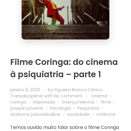
Filme Coringa: do cinema
à psiquiatria – parte 1
janeiro 8, 2020
by
Figueira Branca Clínica
Transdisciplinar
with
No Comment
cinema
coringa
Depressão
Doença Mental
filme
joaquin phoenix
Psicologia
Psiquiatria
sindrome pseudobulbar
sociedade
Violência
Temos ouvido muito falar sobre o filme Coringa